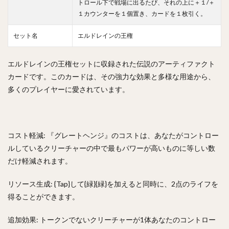
トロール下で戦場に出るたび、それの上に＋１/＋
１カウンターを１個置き、カードを１枚引く。
セット名
エルドレインの王権
エルドレインの王権セットに収録された伝説のアーティファクト
カードです。このカードは、その強力な効果と多様な用途から、
多くのプレイヤーに愛されています。
コスト軽減: 『グレートヘンジ』のコストは、あなたがコントロー
ルしているクリーチャーの中で最もパワーが高いものに等しい数
だけ軽減されます。
リソース生成: {Tap}して{緑}{緑}を加えると同時に、2点のライフを
得ることができます。
追加効果: トークンでないクリーチャーが1体あなたのコントロー