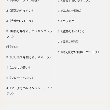
2《ポルクラノスの再誕》
1《変容するケラトプス》
2《産業のタイタン》
1《森林の始源体》
3《大食のハイドラ》
1《タラスク》
3《巨怪な略奪者、ヴォリンクレッ
1《産業のタイタン》
クス》
2《温厚な襞背》
呪文(13)
1《絶え間ない飢餓、ウラモグ》
3《ビヒモスを招く者、キオーラ》
4《ニッサの誓い》
2《グレートヘンジ》
4《アーク弓のレインジャー、ビビ
アン》