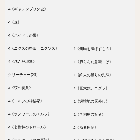
4《ギャレンブリグ城》
6《森》
4《ハイドラの巣》
4《ニクスの祭殿、ニクソス》
1《州民を滅ぼすもの》
4《沈んだ城塞》
1《膨らんだ意識曲げ》
クリーチャー(25)
1《終末の祟りの先陣》
3《茨の騎兵》
1《巨大猿、コグラ》
4《エルフの神秘家》
1《辺境地の罠外し》
4《ラノワールのエルフ》
1《再利用の賢者》
4《老樹林のトロール》
2《漁る軟泥》