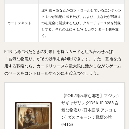
違和感 — あなたがコントロールしているエンチャン
ト１つが戦場に出るたび、および、あなたが部屋１
カードテキスト
つを完全に開放するたび、クリーチャー１体を対象
とする。それの上に＋１/＋１カウンター１個を置
く。
ETB（場に出たときの効果）を持つカードと組み合わせれば、
「呑気な物漁り」がその効果を再利用できます。また、墓地を活
用する戦略なら、カードリソースを最大限に活かしながらゲーム
のペースをコントロールするのにも役立つでしょう。
【FOIL/隠れ潜む邪悪】マジック
ザギャザリング DSK JP 0288 呑
気な物漁り (日本語版 アンコモ
ン) ダスクモーン：戦慄の館
(MTG)