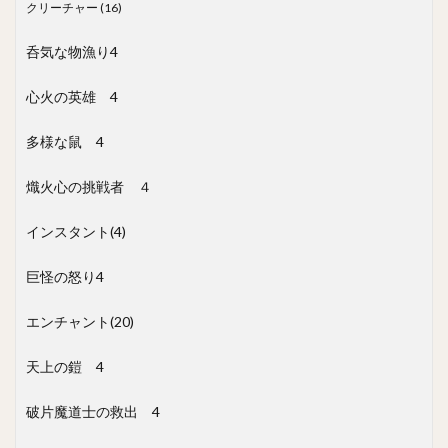
クリーチャー (16)
呑気な物漁り
4
心火の英雄
4
多様な鼠
4
熾火心の挑戦者 ４
インスタント
(4)
巨怪の怒り
4
エンチャント
(20)
天上の鎧
4
破片魔道士の救出
4