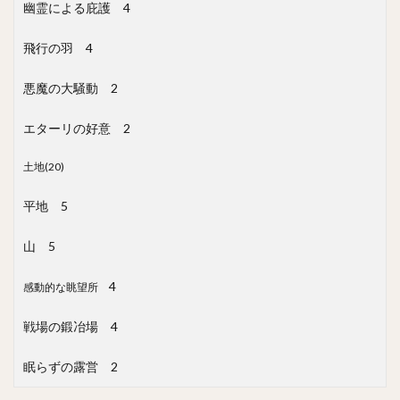
幽霊による庇護
4
飛行の羽
4
悪魔の大騒動
2
エターリの好意
2
土地(20)
平地
5
山
5
4
感動的な眺望所
戦場の鍛冶場
4
眠らずの露営
2