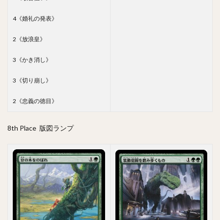
4《婚礼の発表》
2《放浪皇》
3《かき消し》
3《切り崩し》
2《忠義の徳目》
8th Place 版図ランプ