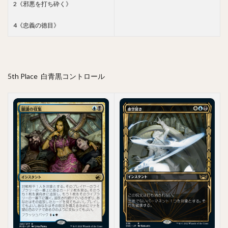
2《邪悪を打ち砕く》
4《忠義の徳目》
5th Place 白青黒コントロール