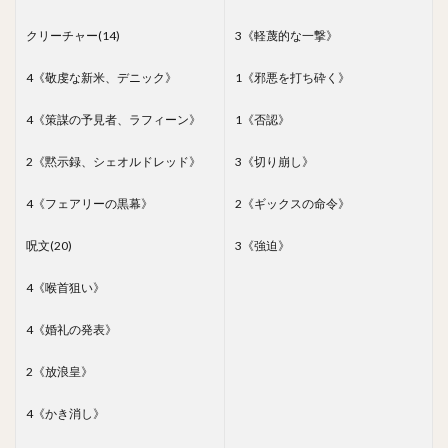
クリーチャー(14)
3《軽蔑的な一撃》
4《敬虔な新米、デニック》
1《邪悪を打ち砕く》
4《策謀の予見者、ラフィーン》
1《否認》
2《黙示録、シェオルドレッド》
3《切り崩し》
4《フェアリーの黒幕》
2《ギックスの命令》
呪文(20)
3《強迫》
4《喉首狙い》
4《婚礼の発表》
2《放浪皇》
4《かき消し》