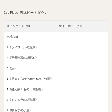
1st Place 黒緑ビートダウン
メインボード(60)
サイドボード(15)
土地(26)
4《ラノワールの荒原》
4《死天狗茸の林間地》
6《沼》
1《見捨てられたぬかるみ、竹沼》
1《耐え抜くもの、母聖樹》
2《ミシュラの鋳造所》
4《眠らずの小屋》