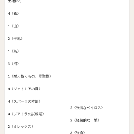
土地(26)
4《森》
1《山》
2《平地》
1《島》
3《沼》
1《耐え抜くもの、母聖樹》
4《ジェトミアの庭》
4《スパーラの本部》
2《強情なベイロス》
4《ジアトラの試練場》
2《軽蔑的な一撃》
2《ミレックス》
3《強迫》