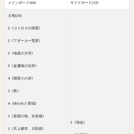
メインボード(60)
サイドボード(15)
土地(26)
2《コイロスの洞窟》
2《アダーカー荒原》
2《地底の大河》
3《金属海の沿岸》
4《闇滑りの岸》
1《島》
4《砕かれた聖域》
1《皇国の地、永岩城》
2《強迫》
1《天上都市、大田原》