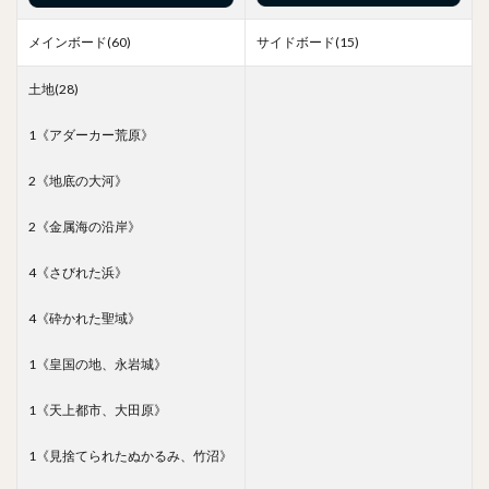
メインボード(60)
サイドボード(15)
土地(28)
1《アダーカー荒原》
2《地底の大河》
2《金属海の沿岸》
4《さびれた浜》
4《砕かれた聖域》
1《皇国の地、永岩城》
1《天上都市、大田原》
1《見捨てられたぬかるみ、竹沼》