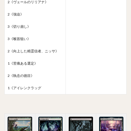
2《ヴェールのリリアナ》
2《強迫》
3《切り崩し》
3《喉首狙い》
2《向上した精霊信者、ニッサ》
1《苦痛ある選定》
2《執念の徳目》
1《アイレンクラッグ