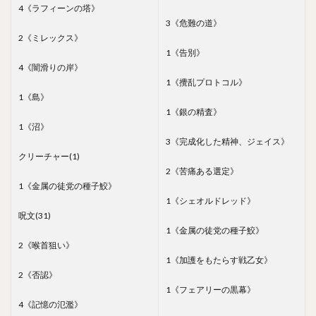
4《ラフィーンの塔》
3《危難の道》
2《ミレックス》
1《告別》
4《闇滑りの岸》
1《攪乱プロトコル》
1《島》
1《銀の精査》
1《沼》
3《完成化した精神、ジェイス》
クリーチャー(1)
2《苦痛ある選定》
1《金属の徒党の種子鮫》
1《シェオルドレッド》
呪文(31)
1《金属の徒党の種子鮫》
2《喉首狙い》
1《加護をもたらす戦乙女》
2《否認》
1《フェアリーの黒幕》
4《記憶の氾濫》