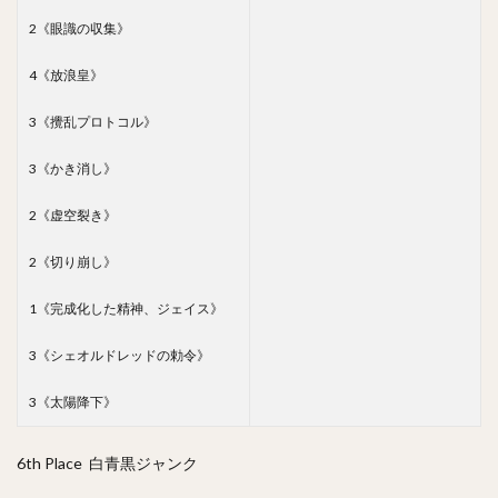
2《眼識の収集》
4《放浪皇》
3《攪乱プロトコル》
3《かき消し》
2《虚空裂き》
2《切り崩し》
1《完成化した精神、ジェイス》
3《シェオルドレッドの勅令》
3《太陽降下》
6th Place 白青黒ジャンク