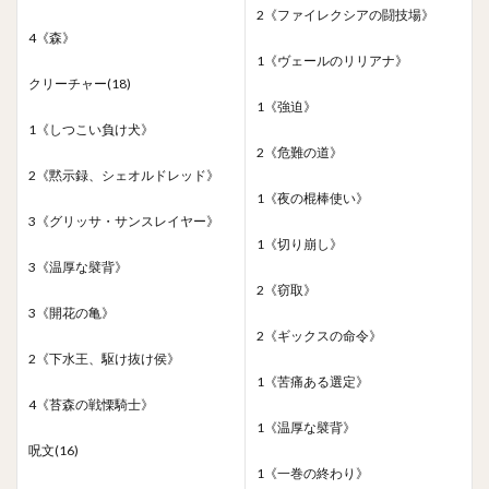
2《ファイレクシアの闘技場》
4《森》
1《ヴェールのリリアナ》
クリーチャー(18)
1《強迫》
1《しつこい負け犬》
2《危難の道》
2《黙示録、シェオルドレッド》
1《夜の棍棒使い》
3《グリッサ・サンスレイヤー》
1《切り崩し》
3《温厚な襞背》
2《窃取》
3《開花の亀》
2《ギックスの命令》
2《下水王、駆け抜け侯》
1《苦痛ある選定》
4《苔森の戦慄騎士》
1《温厚な襞背》
呪文(16)
1《一巻の終わり》