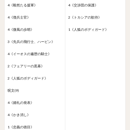
4《毅然たる援軍》
4《交渉団の保護》
4《徴兵士官》
2《トカシアの歓待》
4《微風の歩哨》
1《人狐のボディガード》
3《先兵の飛行士、ハービン》
4《イーオスの遍歴の騎士》
2《フェアリーの黒幕》
2《人狐のボディガード》
呪文(9)
4《婚礼の発表》
4《かき消し》
1《忠義の徳目》