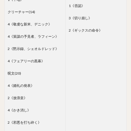
1《否認》
クリーチャー(14)
3《切り崩し》
4《敬虔な新米、デニック》
2《ギックスの命令》
4《策謀の予見者、ラフィーン》
2《黙示録、シェオルドレッド》
4《フェアリーの黒幕》
呪文(20)
4《婚礼の発表》
2《放浪皇》
4《かき消し》
2《邪悪を打ち砕く》