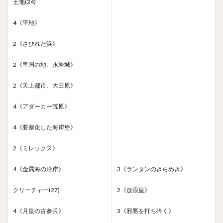
土地(24)
4《平地》
2《さびれた浜》
2《皇国の地、永岩城》
2《天上都市、大田原》
4《アダーカー荒原》
4《要塞化した海岸堡》
2《ミレックス》
4《金属海の沿岸》
3《ランタンのきらめき》
クリーチャー(27)
2《放浪皇》
4《月皇の古参兵》
3《邪悪を打ち砕く》