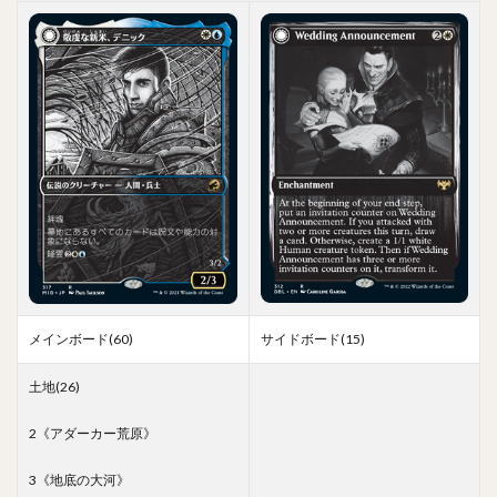
メインボード(60)
サイドボード(15)
土地(26)
2《アダーカー荒原》
3《地底の大河》