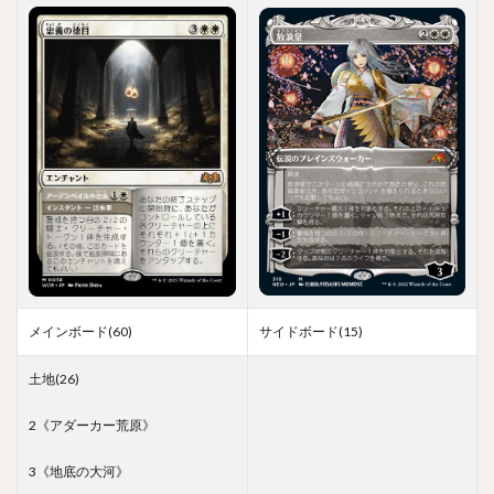
メインボード(60)
サイドボード(15)
土地(26)
2《アダーカー荒原》
3《地底の大河》