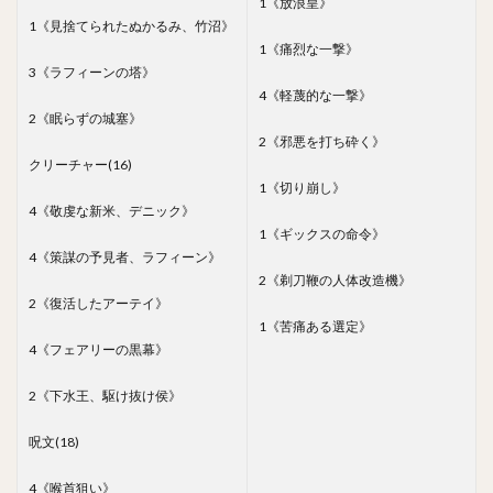
1《放浪皇》
1《見捨てられたぬかるみ、竹沼》
1《痛烈な一撃》
3《ラフィーンの塔》
4《軽蔑的な一撃》
2《眠らずの城塞》
2《邪悪を打ち砕く》
クリーチャー(16)
1《切り崩し》
4《敬虔な新米、デニック》
1《ギックスの命令》
4《策謀の予見者、ラフィーン》
2《剃刀鞭の人体改造機》
2《復活したアーテイ》
1《苦痛ある選定》
4《フェアリーの黒幕》
2《下水王、駆け抜け侯》
呪文(18)
4《喉首狙い》