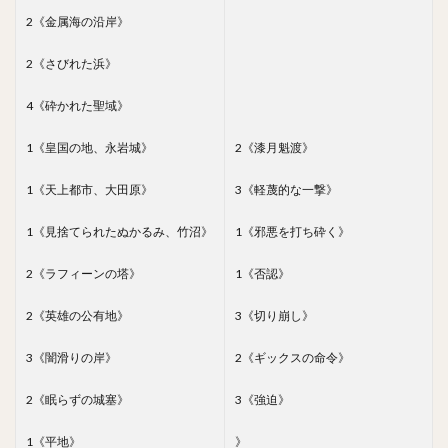
2《金属海の沿岸》
2《さびれた浜》
4《砕かれた聖域》
1《皇国の地、永岩城》
2《漆月魁渡》
1《天上都市、大田原》
3《軽蔑的な一撃》
1《見捨てられたぬかるみ、竹沼》
1《邪悪を打ち砕く》
2《ラフィーンの塔》
1《否認》
2《英雄の公有地》
3《切り崩し》
3《闇滑りの岸》
2《ギックスの命令》
2《眠らずの城塞》
3《強迫》
1《平地》
》