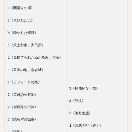
3《闇滑りの岸》
2《さびれた浜》
4《砕かれた聖域》
1《天上都市、大田原》
1《見捨てられたぬかるみ、竹沼》
1《皇国の地、永岩城》
2《ラフィーンの塔》
3《軽蔑的な一撃》
2《英雄の公有地》
3《強迫》
2《金属海の沿岸》
2《漆月魁渡》
2《眠らずの城塞》
1《邪悪を打ち砕く》
1《平地》