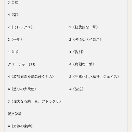
3《沼》
4《森》
2《ミレックス》
2《軽蔑的な一撃》
2《平地》
2《強情なベイロス》
1《山》
1《告別》
クリーチャー(11)
4《痛烈な一撃》
4《装飾庭園を踏み歩くもの》
2《完成化した精神、ジェイス》
4《怒りの大天使》
4《強迫》
3《偉大なる統一者、アトラクサ》
呪文(23)
4《力線の束縛》