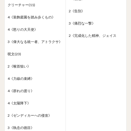
クリーチャー(11)
2《告別》
4《装飾庭園を踏み歩くもの》
3《痛烈な一撃》
4《怒りの大天使》
2《完成化した精神、ジェイス
3《偉大なる統一者、アトラクサ》
呪文(23)
2《喉首狙い》
4《力線の束縛》
4《群れの渡り》
4《太陽降下》
2《ゼンディカーへの侵攻》
3《執念の徳目》