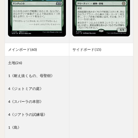
メインボード(60)
サイドボード(15)
土地(26)
1《耐え抜くもの、母聖樹》
4《ジェトミアの庭》
4《スパーラの本部》
4《ジアトラの試練場》
1《島》