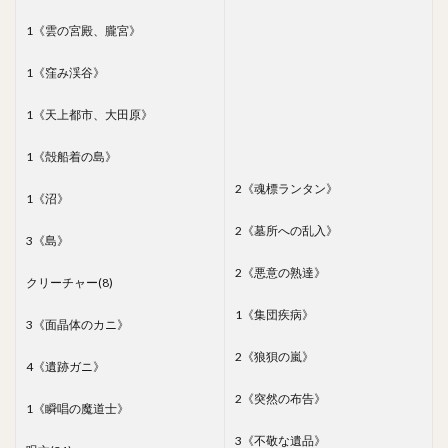
1《雲の宮殿、朧宮》
1《窪み渓谷》
1《天上都市、大田原》
1《殻船着の島》
2《魂標ランタン》
1《沼》
2《墓所への乱入》
3《島》
2《悪意の熟達》
クリーチャー(8)
1《集団疾病》
3《面晶体のカニ》
2《狼狽の嵐》
4《遺跡ガニ》
2《突然の布告》
1《瞬唱の魔道士》
3《不敬な遺品》