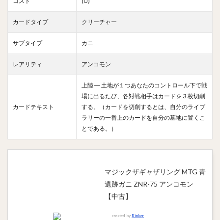
コスト
(U)
カードタイプ
クリーチャー
サブタイプ
カニ
レアリティ
アンコモン
上陸 ― 土地が１つあなたのコントロール下で戦
場に出るたび、各対戦相手はカードを３枚切削
カードテキスト
する。（カードを切削するとは、自分のライブ
ラリーの一番上のカードを自分の墓地に置くこ
とである。）
マジックザギャザリング MTG 青
遺跡ガニ ZNR-75 アンコモン
【中古】
created by
Rinker