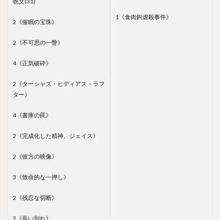
呪文(31)
1《食肉鉤虐殺事件》
2《催眠の宝珠》
2《不可思の一瞥》
4《正気破砕》
2《ターシャズ・ヒディアス・ラフ
ター》
4《書庫の罠》
2《完成化した精神、ジェイス》
2《彼方の映像》
3《致命的な一押し》
2《残忍な切断》
2《長い別れ》