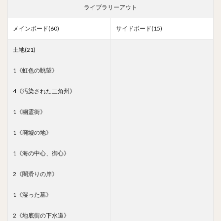
ライブラリーアウト
メインボード(60)
サイドボード(15)
土地(21)
1《虹色の眺望》
4《汚染された三角州》
1《幽霊街》
1《廃墟の地》
1《海の中心、御心》
2《闇滑りの岸》
1《湿った墓》
2《地底街の下水道》