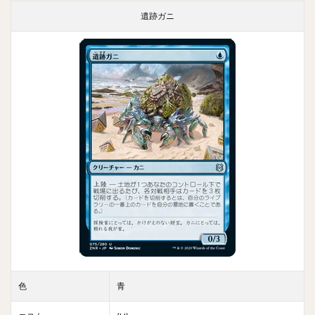
遺跡ガニ
色
青