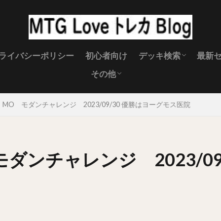
ライバシーポリシー
初心者向け
デッキ検索
最新
その他
スタンダード
パイオニア
モダン
レガシー
MTG キャンペーン
MTG 製品スケジュール
MTGイベント
MTGサプライ
禁止改定
MTG壁紙
MTG 土地
MO モダンチャレンジ 2023/09/30 優勝はヨーグモス医院
ダンチャレンジ 2023/09