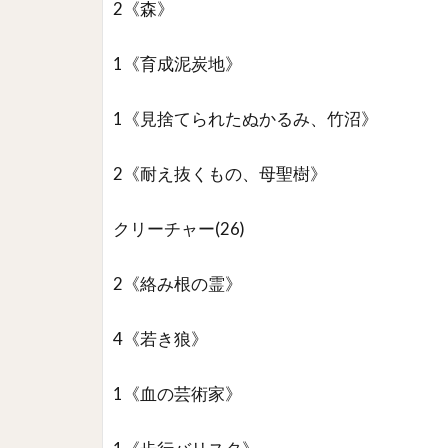
2《森》
1《育成泥炭地》
1《見捨てられたぬかるみ、竹沼》
2《耐え抜くもの、母聖樹》
クリーチャー(26)
2《絡み根の霊》
4《若き狼》
1《血の芸術家》