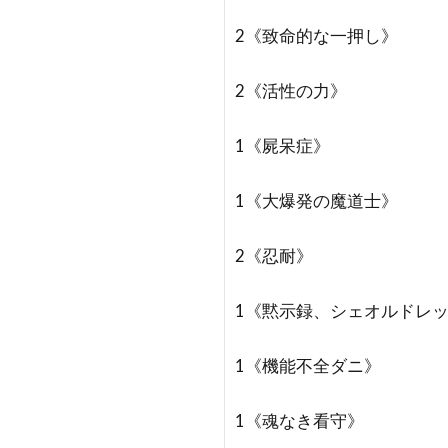
2《致命的な一押し》
2《活性の力》
1《屍呆症》
1《大爆発の魔道士》
2《忍耐》
1《黙示録、シェオルドレ
1《機能不全ダニ》
1《魂なき看守》