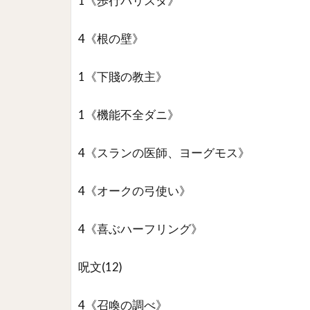
1《歩行バリスタ》
4《根の壁》
1《下賤の教主》
1《機能不全ダニ》
4《スランの医師、ヨーグモス》
4《オークの弓使い》
4《喜ぶハーフリング》
呪文(12)
4《召喚の調べ》