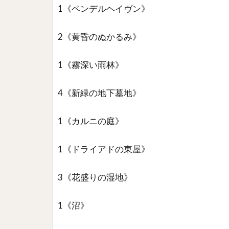
1《ペンデルヘイヴン》
2《黄昏のぬかるみ》
1《霧深い雨林》
4《新緑の地下墓地》
1《カルニの庭》
1《ドライアドの東屋》
3《花盛りの湿地》
1《沼》