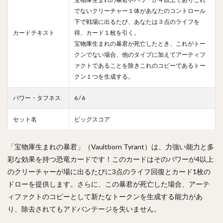
でないクリーチャー１体があなたのコントロール
下で戦場に出るたび、あなたは３点のライフを
カードテキスト
得、カード１枚を引く。
宝物庫生まれの暴君が死亡したとき、これがトー
クンでない場合、他のタイプに加えてアーティフ
ァクトであることを除きこれのコピーであるトー
クン１つを生成する。
パワー・タフネス
6 / 6
セット名
ビッグスコア
「宝物庫生まれの暴君」（Vaultborn Tyrant）は、力強い能力と多
彩な効果を持つ恐竜カードです！このカードはそのパワーが4以上
のクリーチャーが場に出るたびに3点のライフ回復とカード1枚の
ドローを提供します。さらに、この暴君が死亡した場合、アーテ
ィファクトのコピーとして新たなトークンを生成する能力があ
り、除去されてもアドバンテージを失いません。