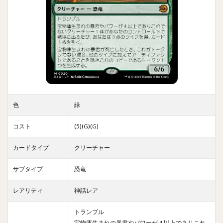
色
緑
コスト
(5)(G)(G)
カードタイプ
クリーチャー
サブタイプ
恐竜
レアリティ
神話レア
トランプル
宝物庫生まれの暴君やパワーが４以上でありこれ