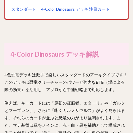
スタンダード 4-Color Dinosaurs デッキ 注目カード
4-Color Dinosaurs デッキ解説
4色恐竜デッキは派手で楽しいスタンダードのアーキタイプです！
このデッキは恐竜クリーチャーのパワーと強力なETB（場に出る
際の効果）を活用し、アグロから中速戦略まで対応します。
例えば、キーカードには「原初の征服者、エターリ」や「ガルタ
とマーブレン」、さらに「嘶くカルノサウルス」がよく見られま
す。それらのカードが並ぶと恐竜の力がより強調されます。ま
た、マナ基盤は緑をメインに、赤・白・黒を補助として構成され
ることが多いです。特に、「寓話の小道」や「魂の洞窟」など、