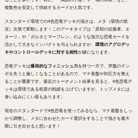
複数色を安定して供給するカードが人気です。
スタンダード環境での4色恐竜デッキの強さは、メタ（環境の状
況）次第で変動します！このアーキタイプは「原初の征服者、エ
ターリ」や「ガルタとマーブレン」のような強力な恐竜カードを
活かして大きなインパクトを与えられますが、
環境のアグロデッ
キやコントロールデッキに対する相性
が鍵になります。
恐竜デッキは
爆発的なフィニッシュ力
を持つ一方で、序盤のテン
ポを失うと厳しくなることがあるので、マナ基盤や対応力を整え
ることが重要です。最近のトーナメント結果を見ると、4色恐竜デ
ッキは環境である程度の戦績を上げていますが、トップメタには
食い込みにくい面もあります。
現在のスタンダードで4色恐竜を使ってみるなら、マナ基盤をしっ
かり調整し、メタに合わせたカード選択をすることで強さを最大
限に引き出せると思います！