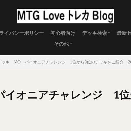
ライバシーポリシー
初心者向け
デッキ検索
最新
その他
スタンダード
パイオニア
モダン
レガシー
MTG キャンペーン
MTG 製品スケジュール
MTGイベント
MTGサプライ
禁止改定
MTG壁紙
MTG 土地
デッキ MO パイオニアチャレンジ 1位から8位のデッキをご紹介 2023
パイオニアチャレンジ 1