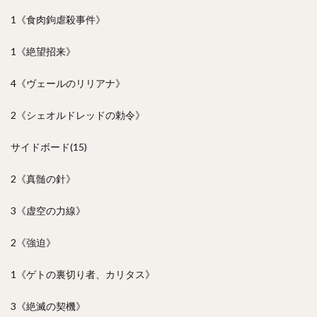
1《食肉鉤虐殺事件》
1《絶望招来》
4《ヴェールのリリアナ》
2《シェオルドレッドの勅令》
サイドボード(15)
2《真髄の針》
3《虚空の力線》
2《強迫》
1《ゲトの裏切り者、カリタス》
3《絶滅の契機》