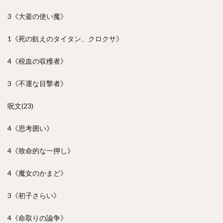
3《大釜の使い魔》
1《死の飢えのタイタン、クロクサ》
4《税血の収穫者》
3《不運な目撃者》
呪文(23)
4《思考囲い》
4《致命的な一押し》
4《魔女のかまど》
3《初子さらい》
4《命取りの論争》