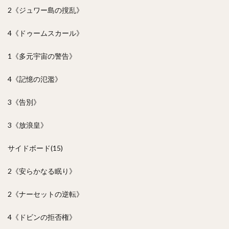
2《ジュワー島の撹乱》
4《ドゥームスカール》
1《多元宇宙の警告》
4《記憶の氾濫》
3《告別》
3《放浪皇》
サイドボード(15)
2《安らかなる眠り》
2《ナーセットの逆転》
4《ドビンの拒否権》