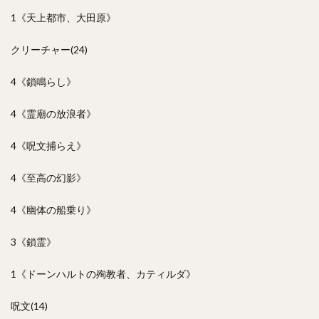
1《天上都市、大田原》
クリーチャー(24)
4《鎖鳴らし》
4《霊廟の放浪者》
4《呪文捕らえ》
4《至高の幻影》
4《幽体の船乗り》
3《鎖霊》
1《ドーンハルトの殉教者、カティルダ》
呪文(14)