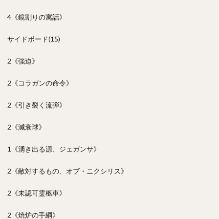
4《鏡割りの寓話》
サイドボード(15)
2《強迫》
2《コラガンの命令》
2《引き裂く流弾》
2《減衰球》
1《湧き出る源、ジェガンサ》
2《敵対するもの、オブ・ニクシリス》
2《未認可霊柩車》
2《焼炉の手綱》