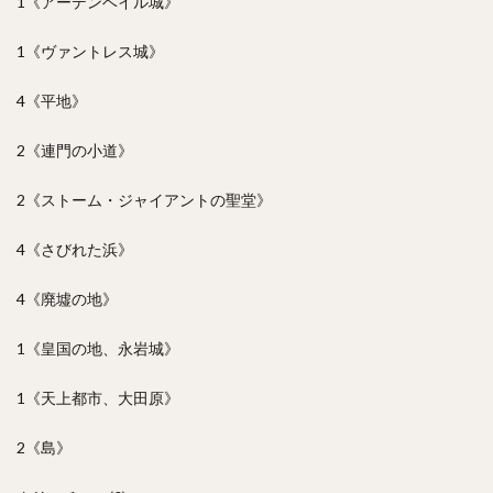
1《アーデンベイル城》
1《ヴァントレス城》
4《平地》
2《連門の小道》
2《ストーム・ジャイアントの聖堂》
4《さびれた浜》
4《廃墟の地》
1《皇国の地、永岩城》
1《天上都市、大田原》
2《島》