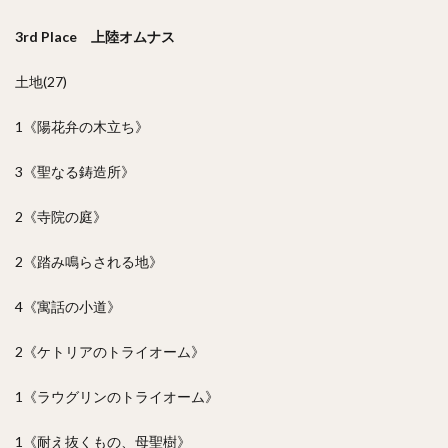
3rd Place 上陸オムナス
土地(27)
1《陽花弁の木立ち》
3《聖なる鋳造所》
2《寺院の庭》
2《踏み鳴らされる地》
4《寓話の小道》
2《ケトリアのトライオーム》
1《ラウグリンのトライオーム》
1《耐え抜くもの、母聖樹》