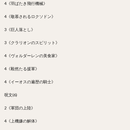
4《羽ばたき飛行機械》
4《敬慕されるロクソドン》
3《巨人落とし》
3《クラリオンのスピリット》
4《ヴォルダーレンの美食家》
4《毅然たる援軍》
4《イーオスの遍歴の騎士》
呪文(6)
2《軍団の上陸》
4《上機嫌の解体》