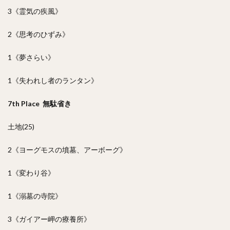
3《霊気の疾風》
2《思考のひずみ》
1《夢さらい》
1《失われし者のランタン》
7th Place 無駄省き
土地(25)
2《ヨーグモスの墳墓、アーボーグ》
1《変わり谷》
1《溺墓の寺院》
3《ガイアー岬の療養所》