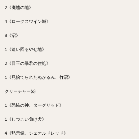
2《廃墟の地》
4《ロークスワイン城》
8《沼》
1《這い回るやせ地》
2《目玉の暴君の住処》
1《見捨てられたぬかるみ、竹沼》
クリーチャー(6)
1《恐怖の神、ターグリッド》
1《しつこい負け犬》
4《黙示録、シェオルドレッド》