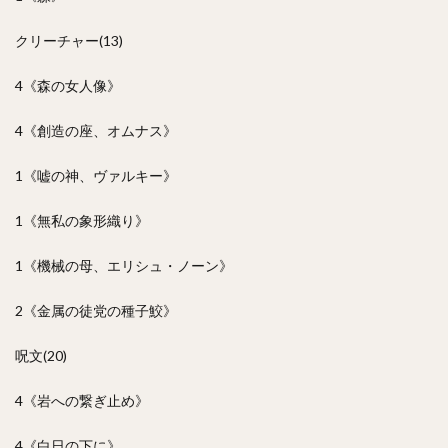
クリーチャー(13)
4《森の女人像》
4《創造の座、オムナス》
1《嘘の神、ヴァルキー》
1《無私の象形織り》
1《機械の母、エリシュ・ノーン》
2《金属の徒党の種子鮫》
呪文(20)
4《岩への繋ぎ止め》
4《白日の下に》