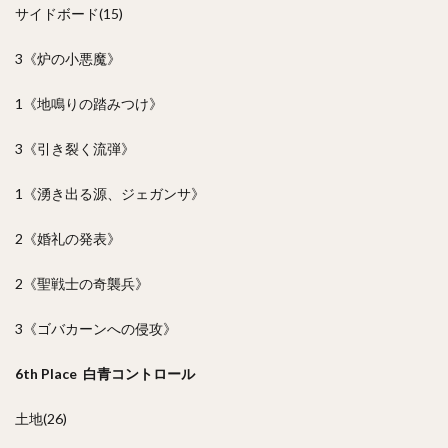
サイドボード(15)
3《炉の小悪魔》
1《地鳴りの踏みつけ》
3《引き裂く流弾》
1《湧き出る源、ジェガンサ》
2《婚礼の発表》
2《聖戦士の奇襲兵》
3《ゴバカーンへの侵攻》
6th Place 白青コントロール
土地(26)