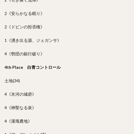
2《安らかなる眠り》
2《ドビンの拒否権》
1《湧き出る源、ジェガンサ》
4《勢団の銀行破り》
4th Place 白青コントロール
土地(34)
4《氷河の城砦》
4《神聖なる泉》
4《灌漑農地》