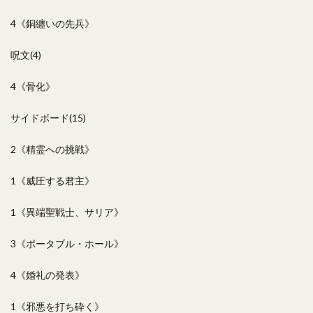
4《銅纏いの先兵》
呪文(4)
4《骨化》
サイドボード(15)
2《精霊への挑戦》
1《威圧する君主》
1《異端聖戦士、サリア》
3《ポータブル・ホール》
4《婚礼の発表》
1《邪悪を打ち砕く》