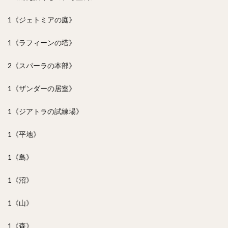
1《ジェトミアの庭》
1《ラフィーンの塔》
2《スパーラの本部》
1《ザンダーの居室》
1《ジアトラの試練場》
1《平地》
1《島》
1《沼》
1《山》
1《森》