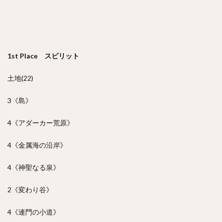
1st Place スピリット
土地(22)
3《島》
4《アダーカー荒原》
4《金属海の沿岸》
4《神聖なる泉》
2《変わり谷》
4《連門の小道》