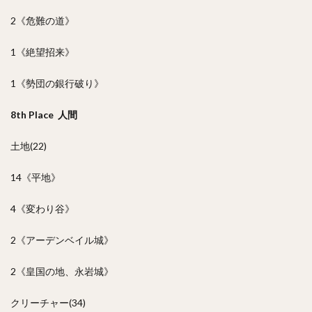
2《危難の道》
1《絶望招来》
1《勢団の銀行破り》
8th Place 人間
土地(22)
14《平地》
4《変わり谷》
2《アーデンベイル城》
2《皇国の地、永岩城》
クリーチャー(34)