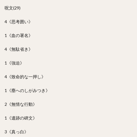
呪文(29)
4《思考囲い》
1《血の署名》
4《無駄省き》
1《強迫》
4《致命的な一押し》
1《塵へのしがみつき》
2《無情な行動》
1《遺跡の碑文》
3《真っ白》