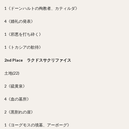
1《ドーンハルトの殉教者、カティルダ》
4《婚礼の発表》
1《邪悪を打ち砕く》
1《トカシアの歓待》
2nd Place ラクドスサクリファイス
土地(22)
2《硫黄泉》
4《血の墓所》
2《黒割れの崖》
1《ヨーグモスの墳墓、アーボーグ》