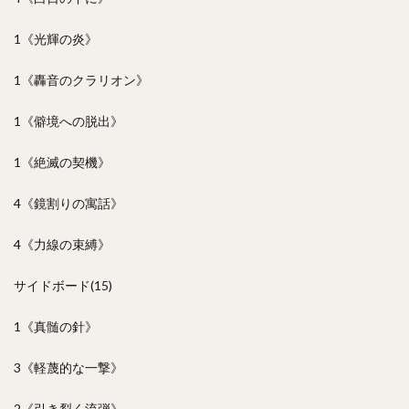
1《光輝の炎》
1《轟音のクラリオン》
1《僻境への脱出》
1《絶滅の契機》
4《鏡割りの寓話》
4《力線の束縛》
サイドボード(15)
1《真髄の針》
3《軽蔑的な一撃》
2《引き裂く流弾》