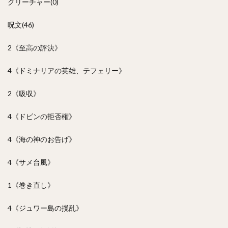
クリーチャー(0)
呪文(46)
2《至高の評決》
4《ドミナリアの英雄、テフェリー》
2《吸収》
4《ドビンの拒否権》
4《海の神のお告げ》
4《サメ台風》
1《巻き直し》
4《ジュワー島の撹乱》