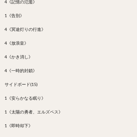
4《記憶の氾濫》
1《告別》
4《冥途灯りの行進》
4《放浪皇》
4《かき消し》
4《一時的封鎖》
サイドボード(15)
1《安らかなる眠り》
1《太陽の勇者、エルズペス》
1《即時却下》