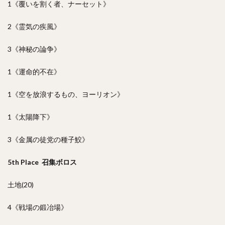
1《覆いを割く者、ナーセット》
2《霊気の疾風》
3《神秘の論争》
1《運命的不在》
1《空を放浪するもの、ヨーリオン》
1《太陽降下》
3《金属の徒党の種子鮫》
5th Place 召集ボロス
土地(20)
4《戦場の鍛冶場》