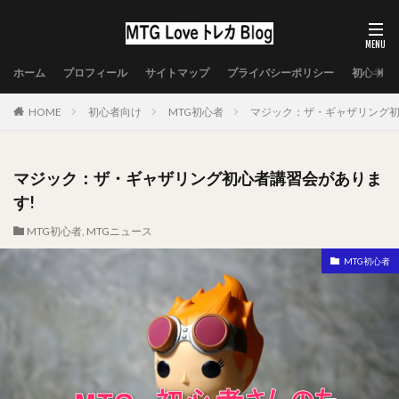
ホーム
プロフィール
サイトマップ
プライバシーポリシー
初心者向
HOME
初心者向け
MTG初心者
マジック：ザ・ギャザリング初
マジック：ザ・ギャザリング初心者講習会がありま
す!
MTG初心者
,
MTGニュース
MTG初心者