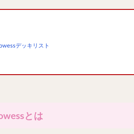
rowessデッキリスト
owessとは