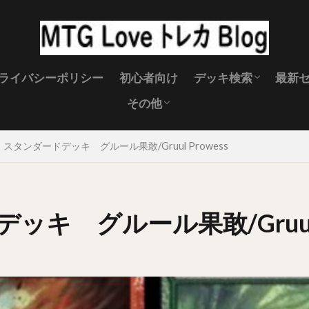
ライバシーポリシー
初心者向け
デッキ検索
最新
その他
スタンダード
パイオニア
モダン
レガシー
MTG キャンペーン
MTG 製品スケジュール
MTGイベント
MTGサプライ
禁止改定
MTG壁紙
MTG 土地
 スタンダードデッキ グルール果敢/Gruul Prowess
キ グルール果敢/Gruul P