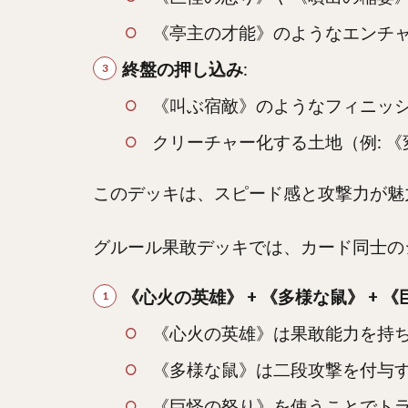
《亭主の才能》のようなエンチ
終盤の押し込み
:
《叫ぶ宿敵》のようなフィニッ
クリーチャー化する土地（例: 
このデッキは、スピード感と攻撃力が魅
グルール果敢デッキでは、カード同士の
《心火の英雄》 + 《多様な鼠》 + 
《心火の英雄》は果敢能力を持
《多様な鼠》は二段攻撃を付与
《巨怪の怒り》を使うことでト