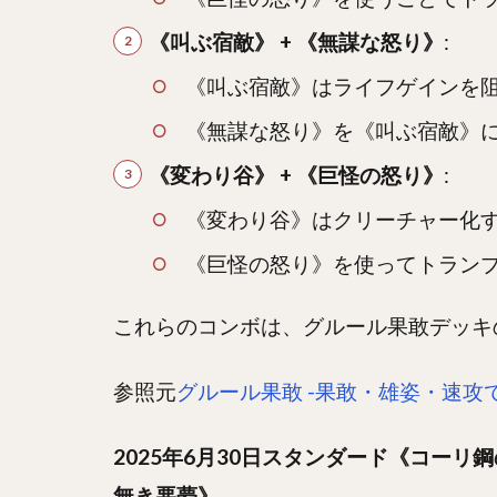
《叫ぶ宿敵》 + 《無謀な怒り》
:
《叫ぶ宿敵》はライフゲインを
《無謀な怒り》を《叫ぶ宿敵》
《変わり谷》 + 《巨怪の怒り》
:
《変わり谷》はクリーチャー化
《巨怪の怒り》を使ってトラン
これらのコンボは、グルール果敢デッキ
参照元
グルール果敢 -果敢・雄姿・速攻
2025年6月30日スタンダード《コー
無き悪夢》