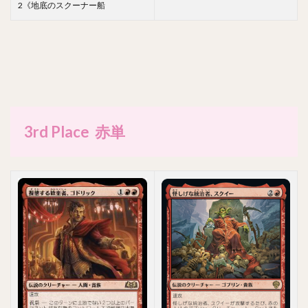
2《地底のスクーナー船
3rd Place 赤単