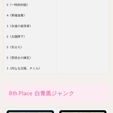
3《一時的封鎖》
4《軍備放棄》
1《永遠の放浪者》
2《太陽降下》
3《失せろ》
3《窯焼きの煉瓦》
1《内なる太陽、チミル》
8th Place 白青黒ジャンク