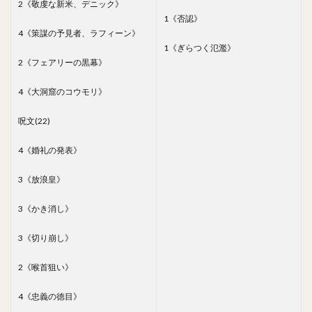
2《敬虔な新米、デニック》
1《否認》
4《策謀の予見者、ラフィーン》
1《ぎらつく氾濫》
2《フェアリーの黒幕》
4《大洞窟のコウモリ》
呪文(22)
4《婚礼の発表》
3《放浪皇》
3《かき消し》
3《切り崩し》
2《喉首狙い》
4《忠義の徳目》