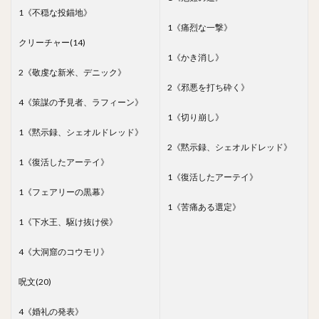
1《不穏な投錨地》
1《痛烈な一撃》
クリーチャー(14)
1《かき消し》
2《敬虔な新米、デニック》
2《邪悪を打ち砕く》
4《策謀の予見者、ラフィーン》
1《切り崩し》
1《黙示録、シェオルドレッド》
2《黙示録、シェオルドレッド》
1《復活したアーテイ》
1《復活したアーテイ》
1《フェアリーの黒幕》
1《苦痛ある選定》
1《下水王、駆け抜け侯》
4《大洞窟のコウモリ》
呪文(20)
4《婚礼の発表》