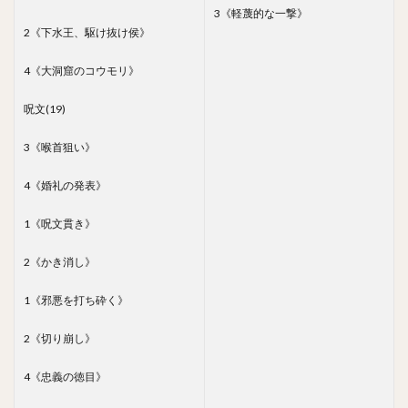
3《軽蔑的な一撃》
2《下水王、駆け抜け侯》
4《大洞窟のコウモリ》
呪文(19)
3《喉首狙い》
4《婚礼の発表》
1《呪文貫き》
2《かき消し》
1《邪悪を打ち砕く》
2《切り崩し》
4《忠義の徳目》