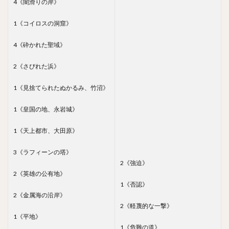
4《闇滑りの岸》
1《コイロスの洞窟》
4《砕かれた聖域》
2《さびれた浜》
1《見捨てられたぬかるみ、竹沼》
1《皇国の地、永岩城》
1《天上都市、大田原》
3《ラフィーンの塔》
2《強迫》
2《英雄の公有地》
1《否認》
2《金属海の沿岸》
2《軽蔑的な一撃》
1《平地》
1《危難の道》