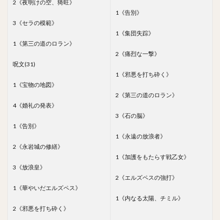
2《夜明けの空、猗旺》
1《告別》
3《セラの模範》
1《集団失踪》
1《第三の道のロラン》
2《痛烈な一撃》
呪文(31)
1《邪悪を打ち砕く》
1《宝物の地図》
2《第三の道のロラン》
4《婚礼の発表》
3《石の脳》
1《告別》
1《永遠の放浪者》
2《永岩城の修繕》
1《加護をもたらす戦乙女》
3《放浪皇》
2《エルズペスの強打》
1《華やいだエルズペス》
1《内なる太陽、チミル》
2《邪悪を打ち砕く》