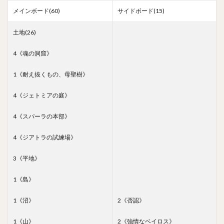
メインボード(60)
サイドボード(15)
土地(26)
4《魂の洞窟》
1《耐え抜くもの、母聖樹》
4《ジェトミアの庭》
4《スパーラの本部》
4《ジアトラの試練場》
3《平地》
1《島》
1《沼》
2《否認》
1《山》
2《強情なベイロス》