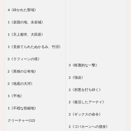
4《砕かれた聖域》
1《皇国の地、永岩城》
1《天上都市、大田原》
1《見捨てられたぬかるみ、竹沼》
3《ラフィーンの塔》
3《軽蔑的な一撃》
2《英雄の公有地》
2《強迫》
2《地底の大河》
2《邪悪を打ち砕く》
1《平地》
2《復活したアーテイ》
1《不穏な投錨地》
2《ギックスの命令》
クリーチャー(12)
2《ゴバカーンへの侵攻》