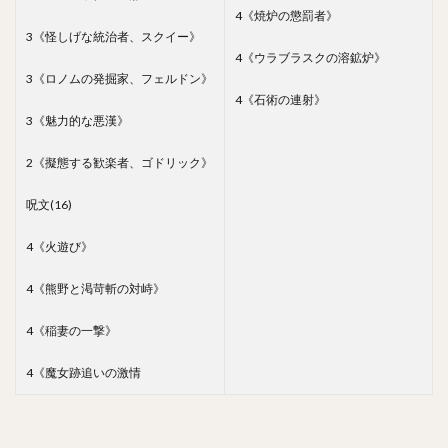
4《焼炉の懲罰者》
3《怪しげな統治者、スクイー》
4《ウラブラスクの溶鉱炉》
3《ロノムの発掘家、フェルドン》
4《石術の連射》
3《魅力的な悪漢》
2《擬態する歓楽者、ゴドリック》
呪文(16)
4《火遊び》
4《熊野と渇苛斬の対峙》
4《稲妻の一撃》
4《魔女跡追いの激情