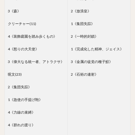
3《森》
2《放浪皇》
クリーチャー(11)
1《集団失踪》
4《装飾庭園を踏み歩くもの》
2《一時的封鎖》
4《怒りの大天使》
1《完成化した精神、ジェイス》
3《偉大なる統一者、アトラクサ》
3《金属の徒党の種子鮫》
呪文(23)
2《石術の連射》
2《集団失踪》
1《急使の手提げ鞄》
4《力線の束縛》
4《群れの渡り》