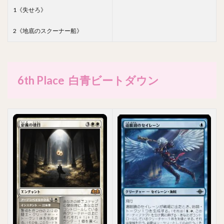
1《失せろ》
2《地底のスクーナー船》
6th Place 白青ビートダウン