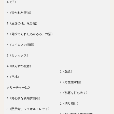
4《沼》
4《砕かれた聖域》
2《皇国の地、永岩城》
1《見捨てられたぬかるみ、竹沼》
4《コイロスの洞窟》
2《ミレックス》
4《眠らずの城塞》
2《強迫》
5《平地》
2《寄生性掌握》
クリーチャー(10)
1《邪悪を打ち砕く》
1《野心的な農場労働者》
2《切り崩し》
3《黙示録、シェオルドレッド》