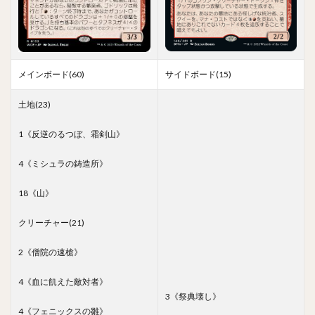
メインボード(60)
サイドボード(15)
土地(23)
1《反逆のるつぼ、霜剣山》
4《ミシュラの鋳造所》
18《山》
クリーチャー(21)
2《僧院の速槍》
4《血に飢えた敵対者》
3《祭典壊し》
4《フェニックスの雛》