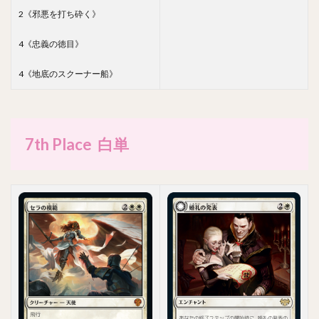
2《邪悪を打ち砕く》
4《忠義の徳目》
4《地底のスクーナー船》
7th Place 白単