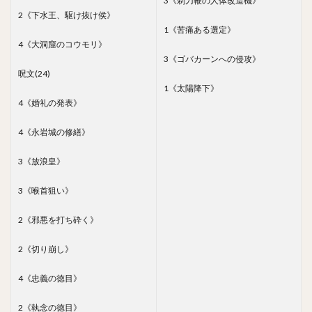
3《剃刀鞭の人体改造機》
2《下水王、駆け抜け侯》
1《苦痛ある選定》
4《大洞窟のコウモリ》
3《ゴバカーンへの侵攻》
呪文(24)
1《太陽降下》
4《婚礼の発表》
4《永岩城の修繕》
3《放浪皇》
3《喉首狙い》
2《邪悪を打ち砕く》
2《切り崩し》
4《忠義の徳目》
2《執念の徳目》