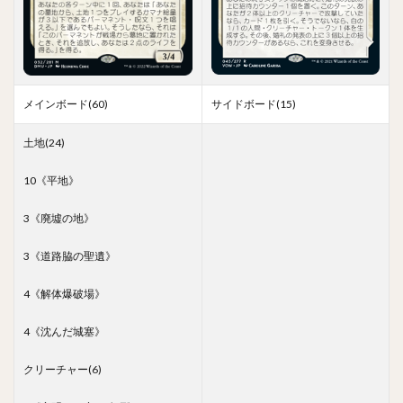
メインボード(60)
サイドボード(15)
土地(24)
10《平地》
3《廃墟の地》
3《道路脇の聖遺》
4《解体爆破場》
4《沈んだ城塞》
クリーチャー(6)