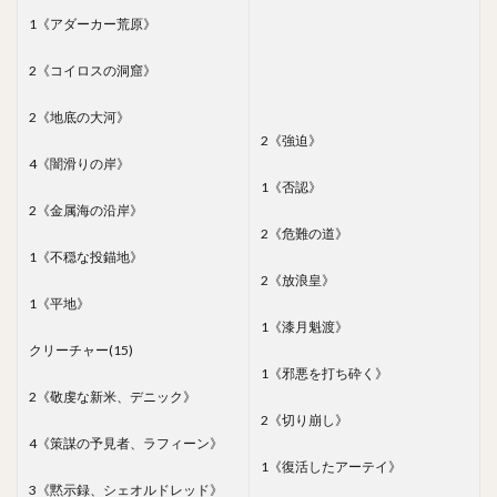
1《アダーカー荒原》
2《コイロスの洞窟》
2《地底の大河》
2《強迫》
4《闇滑りの岸》
1《否認》
2《金属海の沿岸》
2《危難の道》
1《不穏な投錨地》
2《放浪皇》
1《平地》
1《漆月魁渡》
クリーチャー(15)
1《邪悪を打ち砕く》
2《敬虔な新米、デニック》
2《切り崩し》
4《策謀の予見者、ラフィーン》
1《復活したアーテイ》
3《黙示録、シェオルドレッド》