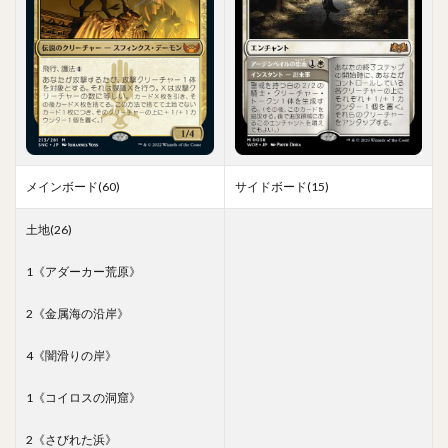
メインボード(60)
サイドボード(15)
土地(26)
1《アダーカー荒原》
2《金属海の沿岸》
4《闇滑りの岸》
1《コイロスの洞窟》
2《さびれた浜》