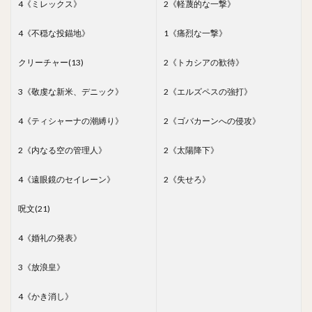
4《ミレックス》
2《軽蔑的な一撃》
4《不穏な投錨地》
1《痛烈な一撃》
クリーチャー(13)
2《トカシアの歓待》
3《敬虔な新米、デニック》
2《エルズペスの強打》
4《ティシャーナの潮縛り》
2《ゴバカーンへの侵攻》
2《内なる空の管理人》
2《太陽降下》
4《遠眼鏡のセイレーン》
2《失せろ》
呪文(21)
4《婚礼の発表》
3《放浪皇》
4《かき消し》