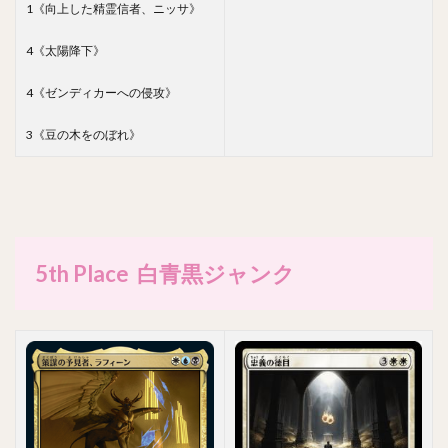
1《向上した精霊信者、ニッサ》
4《太陽降下》
4《ゼンディカーへの侵攻》
3《豆の木をのぼれ》
5th Place 白青黒ジャンク