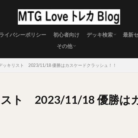
ライバシーポリシー
初心者向け
デッキ検索
最新
その他
スタンダード
パイオニア
モダン
レガシー
MTG キャンペーン
MTG 製品スケジュール
MTGイベント
MTGサプライ
禁止改定
MTG壁紙
MTG 土地
デッキリスト 2023/11/18 優勝はカスケードクラッシュ！！
スト 2023/11/18 優