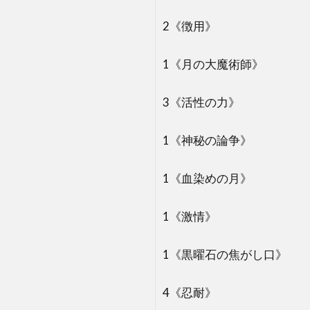
2《徴用》
1《月の大魔術師》
3《活性の力》
1《神秘の論争》
1《血染めの月》
1《激情》
1《黒曜石の焦がし口》
4《忍耐》