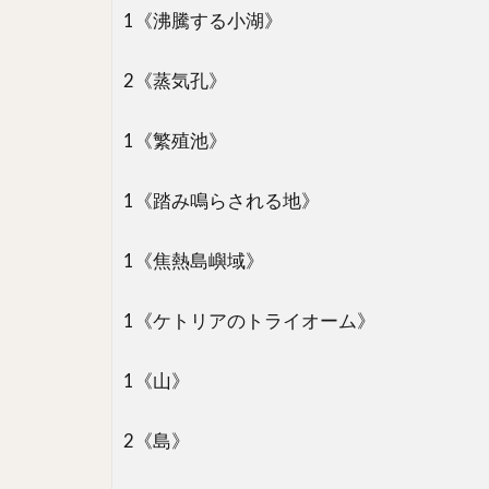
1《沸騰する小湖》
2《蒸気孔》
1《繁殖池》
1《踏み鳴らされる地》
1《焦熱島嶼域》
1《ケトリアのトライオーム》
1《山》
2《島》