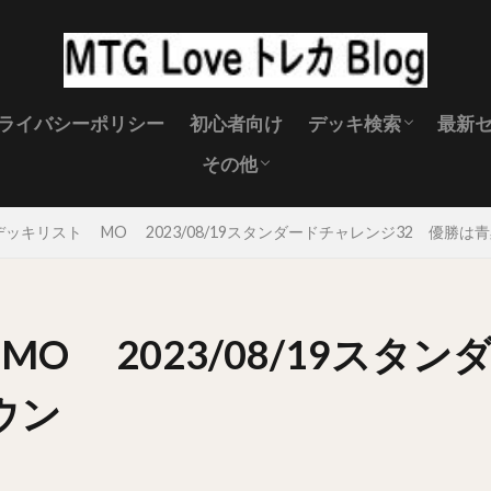
ライバシーポリシー
初心者向け
デッキ検索
最新
その他
スタンダード
パイオニア
モダン
レガシー
MTG キャンペーン
MTG 製品スケジュール
MTGイベント
MTGサプライ
禁止改定
MTG壁紙
MTG 土地
デッキリスト MO 2023/08/19スタンダードチャレンジ32 優勝は
O 2023/08/19スタ
ウン