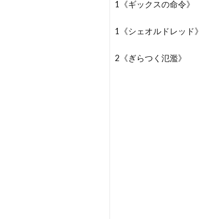
1《ギックスの命令》
1《シェオルドレッド》
2《ぎらつく氾濫》