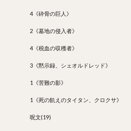
4《砕骨の巨人》
2《墓地の侵入者》
4《税血の収穫者》
3《黙示録、シェオルドレッド》
1《苦難の影》
1《死の飢えのタイタン、クロクサ》
呪文(19)