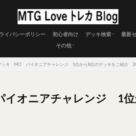
ライバシーポリシー
初心者向け
デッキ検索
最新
その他
スタンダード
パイオニア
モダン
レガシー
MTG キャンペーン
MTG 製品スケジュール
MTGイベント
MTGサプライ
禁止改定
MTG壁紙
MTG 土地
デッキ MO パイオニアチャレンジ 1位から8位のデッキをご紹介 2023
パイオニアチャレンジ 1