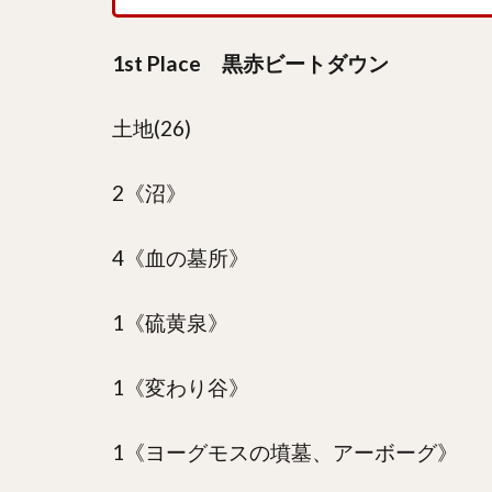
1st Place 黒赤ビートダウン
土地(26)
2《沼》
4《血の墓所》
1《硫黄泉》
1《変わり谷》
1《ヨーグモスの墳墓、アーボーグ》