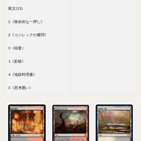
呪文(15)
2《致命的な一押し》
2《コジレックの審問》
3《稲妻》
1《影槍》
4《地獄料理書》
3《思考囲い》