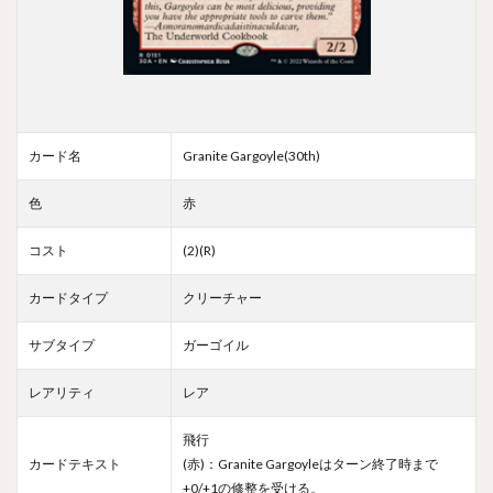
カード名
Granite Gargoyle(30th)
色
赤
コスト
(2)(R)
カードタイプ
クリーチャー
サブタイプ
ガーゴイル
レアリティ
レア
飛行
カードテキスト
(赤)：Granite Gargoyleはターン終了時まで
+0/+1の修整を受ける。