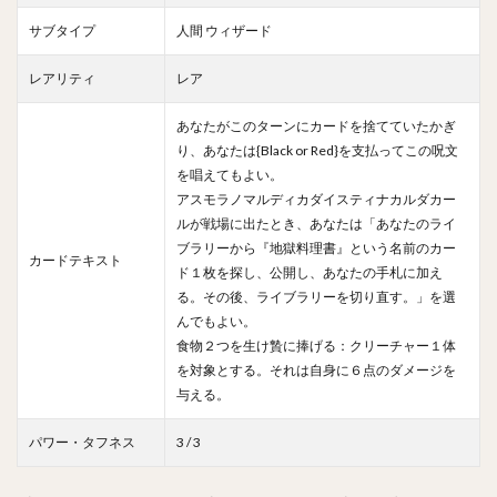
サブタイプ
人間 ウィザード
レアリティ
レア
あなたがこのターンにカードを捨てていたかぎ
り、あなたは{Black or Red}を支払ってこの呪文
を唱えてもよい。
アスモラノマルディカダイスティナカルダカー
ルが戦場に出たとき、あなたは「あなたのライ
ブラリーから『地獄料理書』という名前のカー
カードテキスト
ド１枚を探し、公開し、あなたの手札に加え
る。その後、ライブラリーを切り直す。」を選
んでもよい。
食物２つを生け贄に捧げる：クリーチャー１体
を対象とする。それは自身に６点のダメージを
与える。
パワー・タフネス
3 / 3