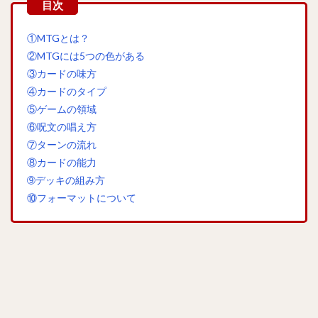
①MTGとは？
②MTGには5つの色がある
③カードの味方
④カードのタイプ
⑤ゲームの領域
⑥呪文の唱え方
⑦ターンの流れ
⑧カードの能力
➈デッキの組み方
⑩フォーマットについて