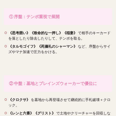
① 序盤：テンポ重視で展開
《思考囲い》《致命的な一押し》《稲妻》
で相手のキーカード
を落としたり除去したりして、テンポを取る。
《タルモゴイフ》《死儀礼のシャーマン》
など、序盤からサイ
ズやマナ加速で圧力をかける。
② 中盤：墓地とプレインズウォーカーで優位に
《クロクサ》
を墓地から再登場させて継続的に手札破壊＋クロ
ック。
《レンと六番》《グリスト》
で土地やクリーチャーを回収しな