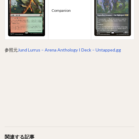
Companion
参照元
Jund Lurrus – Arena Anthology I Deck – Untapped.gg
関連する記事