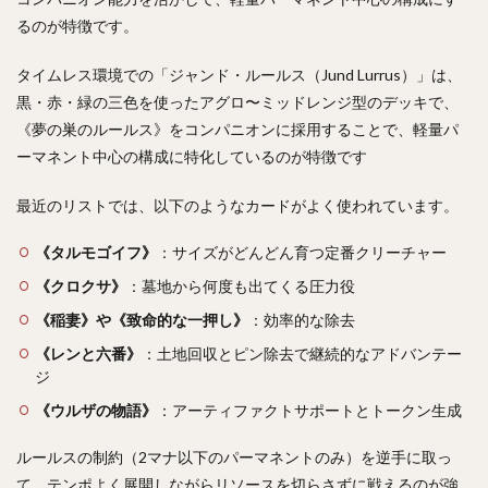
るのが特徴です。
タイムレス環境での「ジャンド・ルールス（Jund Lurrus）」は、
黒・赤・緑の三色を使ったアグロ〜ミッドレンジ型のデッキで、
《夢の巣のルールス》をコンパニオンに採用することで、軽量パ
ーマネント中心の構成に特化しているのが特徴です
最近のリストでは、以下のようなカードがよく使われています。
《タルモゴイフ》
：サイズがどんどん育つ定番クリーチャー
《クロクサ》
：墓地から何度も出てくる圧力役
《稲妻》や《致命的な一押し》
：効率的な除去
《レンと六番》
：土地回収とピン除去で継続的なアドバンテー
ジ
《ウルザの物語》
：アーティファクトサポートとトークン生成
ルールスの制約（2マナ以下のパーマネントのみ）を逆手に取っ
て、テンポよく展開しながらリソースを切らさずに戦えるのが強