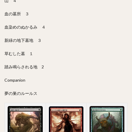
山 ４
血の墓所 ３
血染めのぬかるみ ４
新緑の地下墓地 ３
草むした墓 １
踏み鳴らされる地 2
Companion
夢の巣のルールス