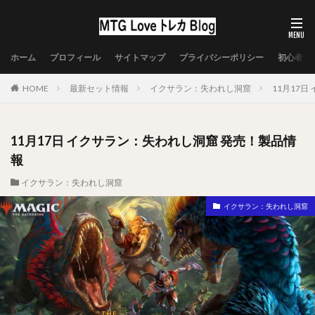
ホーム
プロフィール
サイトマップ
プライバシーポリシー
初心者向
HOME
最新セット情報
イクサラン：失われし洞窟
11月17
11月17日 イクサラン：失われし洞窟 発売！製品情
報
イクサラン：失われし洞窟
イクサラン：失われし洞窟