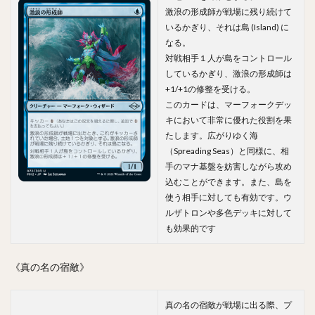
激浪の形成師が戦場に残り続けて
いるかぎり、それは島 (Island) に
なる。
対戦相手１人が島をコントロール
しているかぎり、激浪の形成師は
+1/+1の修整を受ける。
このカードは、マーフォークデッ
キにおいて非常に優れた役割を果
たします。広がりゆく海
（Spreading Seas）と同様に、相
手のマナ基盤を妨害しながら攻め
込むことができます。また、島を
使う相手に対しても有効です。ウ
ルザトロンや多色デッキに対して
も効果的です
《真の名の宿敵》
真の名の宿敵が戦場に出る際、プ