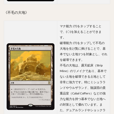
《不毛の大地》
マナ能力: (T)をタップすること
で、(◇)を加えることができま
す。
破壊能力: (T)をタップして不毛の
大地を生け贄に捧げることで、基
本でない土地1つを対象とし、それ
を破壊できます。
不毛の大地は、露天鉱床（Strip
Mine）のリメイクであり、基本で
ない土地を破壊できる土地として
非常に強力です。特にミシュララ
ンドやウルザランド、陰謀団の貴
重品室（Cabal Coffers）などの強
力な能力を持つ基本でない土地へ
の対策として優れています。ま
た、デュアルランドやショックラ