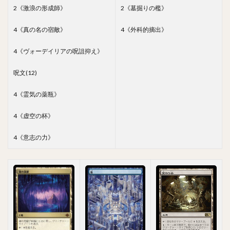
2《激浪の形成師》
2《墓掘りの檻》
4《真の名の宿敵》
4《外科的摘出》
4《ヴォーデイリアの呪詛抑え》
呪文(12)
4《霊気の薬瓶》
4《虚空の杯》
4《意志の力》