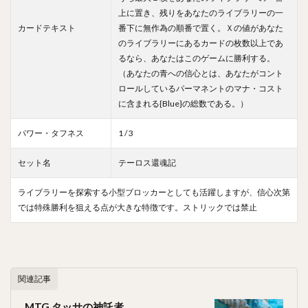
上に置き、残りをあなたのライブラリーの一
カードテキスト
番下に無作為の順番で置く。Ｘの値があなた
のライブラリーにあるカードの枚数以上であ
るなら、あなたはこのゲームに勝利する。
（あなたの青への信心とは、あなたがコント
ロールしているパーマネントのマナ・コスト
に含まれる{Blue}の総数である。）
パワー・タフネス
1 / 3
セット名
テーロス還魂記
ライブラリーを探索する小型ブロッカーとしても活躍しますが、信心次第
では特殊勝利を狙える点が大きな特徴です。ストリックでは禁止
関連記事
MTG タッサの神託者