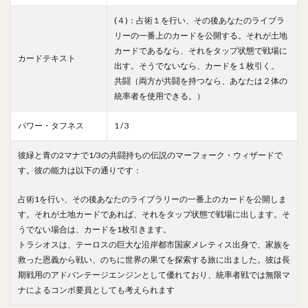
(４)：占術１を行い、その後あなたのライブラ
リーの一番上のカードを公開する。それが土地
カードであるなら、それをタップ状態で戦場に
カードテキスト
出す。そうでないなら、カードを１枚引く。
共闘（両方が共闘を持つなら、あなたは２体の
統率者を使用できる。）
パワー・タフネス
1 / 3
彼緑と青の2マナで1/3の共闘持ちの伝説のマーフォーク・ウィザードで
す。彼の能力は以下の通りです：
占術1を行い、その後あなたのライブラリーの一番上のカードを公開しま
す。それが土地カードであれば、それをタップ状態で戦場に出します。そ
うでない場合は、カードを1枚引きます。
トラシオスは、テーロスの巨大な沿岸都市国家メレティス出身で、家族を
救った恩義から戦い、のちに世界の果てを探索する旅に出ました。彼は長
期戦用のアドバンテージエンジンとして優れており、統率者戦では無限マ
ナによるコンボ要員としても考えられます