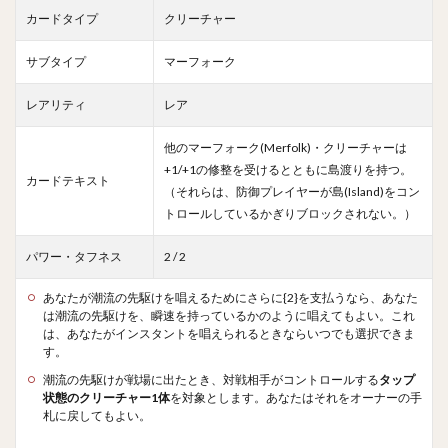
カードタイプ
クリーチャー
サブタイプ
マーフォーク
レアリティ
レア
他のマーフォーク(Merfolk)・クリーチャーは
+1/+1の修整を受けるとともに島渡りを持つ。
カードテキスト
（それらは、防御プレイヤーが島(Island)をコン
トロールしているかぎりブロックされない。）
パワー・タフネス
2 / 2
あなたが潮流の先駆けを唱えるためにさらに{2}を支払うなら、あなた
は潮流の先駆けを、瞬速を持っているかのように唱えてもよい。これ
は、あなたがインスタントを唱えられるときならいつでも選択できま
す。
潮流の先駆けが戦場に出たとき、対戦相手がコントロールする
タップ
状態のクリーチャー1体
を対象とします。あなたはそれをオーナーの手
札に戻してもよい。