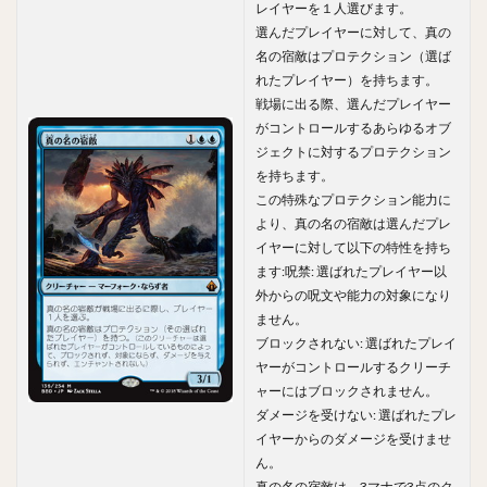
レイヤーを１人選びます。
選んだプレイヤーに対して、真の
名の宿敵はプロテクション（選ば
れたプレイヤー）を持ちます。
戦場に出る際、選んだプレイヤー
がコントロールするあらゆるオブ
ジェクトに対するプロテクション
を持ちます。
この特殊なプロテクション能力に
より、真の名の宿敵は選んだプレ
イヤーに対して以下の特性を持ち
ます:呪禁: 選ばれたプレイヤー以
外からの呪文や能力の対象になり
ません。
ブロックされない: 選ばれたプレイ
ヤーがコントロールするクリーチ
ャーにはブロックされません。
ダメージを受けない: 選ばれたプレ
イヤーからのダメージを受けませ
ん。
真の名の宿敵は、3マナで3点のク