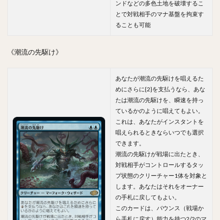
ンドなどの多色土地を破壊するこ
とで対戦相手のマナ基盤を拘束す
ることも可能
《潮流の先駆け》
あなたが潮流の先駆けを唱えるた
めにさらに{2}を支払うなら、あな
たは潮流の先駆けを、瞬速を持っ
ているかのように唱えてもよい。
これは、あなたがインスタントを
唱えられるときならいつでも選択
できます。
潮流の先駆けが戦場に出たとき、
対戦相手がコントロールするタッ
プ状態のクリーチャー1体を対象と
します。あなたはそれをオーナー
の手札に戻してもよい。
このカードは、バウンス（戦場か
ら手札に戻す）能力を持つ2/2のマ