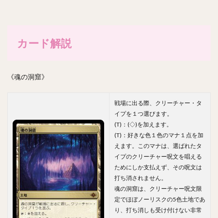
カード解説
《魂の洞窟》
戦場に出る際、クリーチャー・タ
イプを１つ選びます。
(T)：(◇)を加えます。
(T)：好きな色１色のマナ１点を加
えます。このマナは、選ばれたタ
イプのクリーチャー呪文を唱える
ためにしか支払えず、その呪文は
打ち消されません。
魂の洞窟は、クリーチャー呪文限
定でほぼノーリスクの5色土地であ
り、打ち消しも受け付けない非常