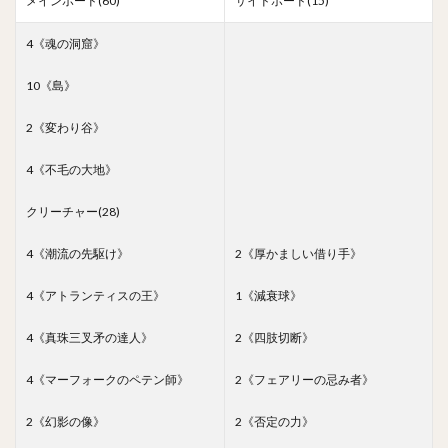
メインボード(60)
サイドボード(15)
4《魂の洞窟》
10《島》
2《変わり谷》
4《不毛の大地》
クリーチャー(28)
4《潮流の先駆け》
2《厚かましい借り手》
4《アトランティスの王》
1《減衰球》
4《真珠三叉矛の達人》
2《四肢切断》
4《マーフォークのペテン師》
2《フェアリーの忌み者》
2《幻影の像》
2《否定の力》