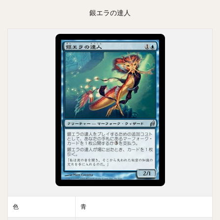
銀エラの達人
色
青