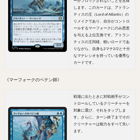
ーがブロックされないことを意味
します。このカードは、アトラン
ティスの王（Lord of Atlantis）の
リメイクであり、自分がコントロ
ールするマーフォークにのみ恩恵
を与える上位互換です。アトラン
ティスの王同様、軽いロードであ
りながら、自身も2マナ2/2と十分
なマナレシオを持っている優秀な
カードです。
《マーフォークのペテン師》
戦場に出たときに対戦相手がコン
トロールしているクリーチャーを
対象に選び、それをタップしま
す。さらに、ターン終了までその
クリーチャーは能力をすべて失い
ます。