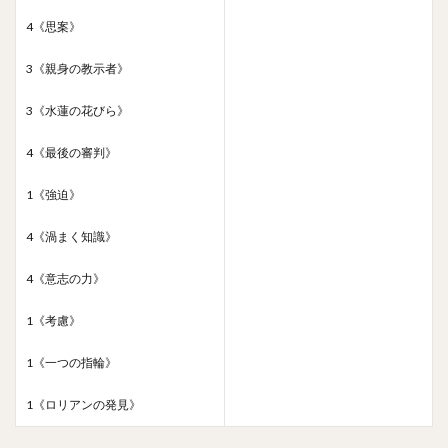
4《思案》
3《親身の教示者》
3《水蓮の花びら》
4《最後の審判》
1《強迫》
4《渦まく知識》
4《意志の力》
1《考慮》
1《一つの指輪》
1《ロリアンの発見》