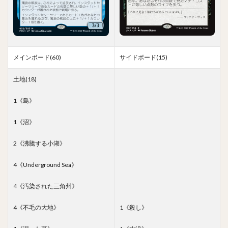
メインボード(60)
サイドボード(15)
土地(18)
1《島》
1《沼》
2《沸騰する小湖》
4《Underground Sea》
4《汚染された三角州》
4《不毛の大地》
1《殺し》