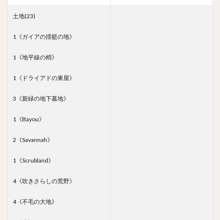
土地(23)
1《ガイアの揺籃の地》
1《地平線の梢》
1《ドライアドの東屋》
3《新緑の地下墓地》
1《Bayou》
2《Savannah》
1《Scrubland》
4《吹きさらしの荒野》
4《不毛の大地》