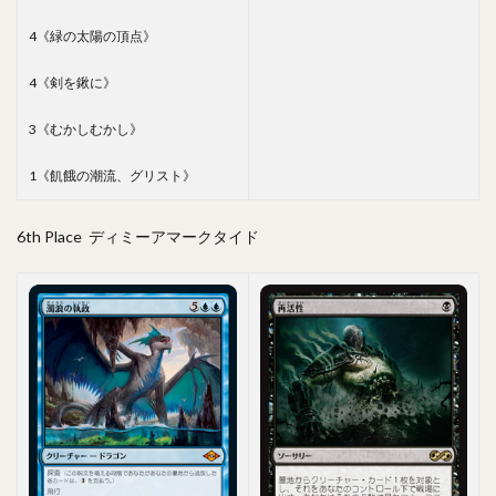
4《緑の太陽の頂点》
4《剣を鍬に》
3《むかしむかし》
1《飢餓の潮流、グリスト》
6th Place ディミーアマークタイド