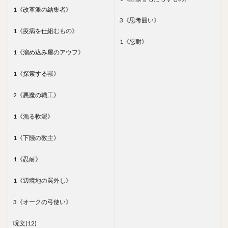
1《改革派の結集者》
3《思考囲い》
1《疫病を仕組むもの》
1《忍耐》
1《溜め込み屋のアウフ》
1《探索する獣》
2《悪魔の職工》
1《漁る軟泥》
1《下賤の教主》
1《忍耐》
1《辺境地の罠外し》
3《オークの弓使い》
呪文(12)