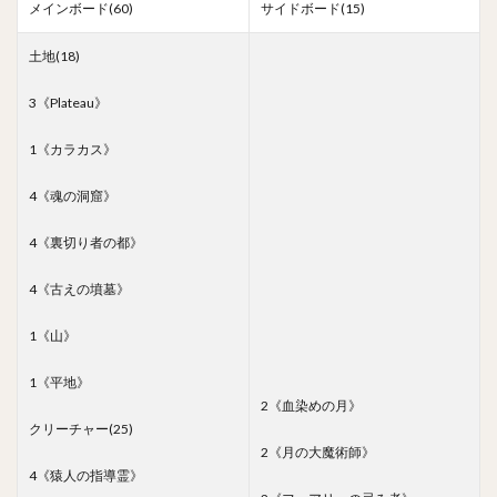
メインボード(60)
サイドボード(15)
土地(18)
3《Plateau》
1《カラカス》
4《魂の洞窟》
4《裏切り者の都》
4《古えの墳墓》
1《山》
1《平地》
2《血染めの月》
クリーチャー(25)
2《月の大魔術師》
4《猿人の指導霊》