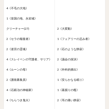
4《不毛の大地》
1《皇国の地、永岩城》
クリーチャー(27)
2《大変動》
2《セラの報復者》
1《フェアリーの忌み者》
2《迷宮の霊魂》
2《石のような静寂》
4《スレイベンの守護者、サリア》
2《議会の採決》
4《ルーンの母》
2《外科的摘出》
2《護衛募集員》
1《安らかなる眠り》
4《石鍛冶の神秘家》
1《墓掘りの檻》
4《ちらつき鬼火》
2《耳の痛い静寂》