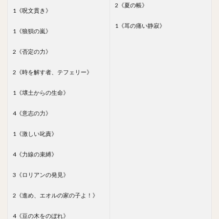
2《夏の帳》
1《呪文貫き》
1《耳の痛い静寂》
1《狼狽の嵐》
2《否定の力》
2《時を解す者、テフェリー》
1《壌土からの生命》
4《意志の力》
1《激しい叱責》
4《力線の束縛》
3《ロリアンの発見》
2《進め、エオルの家の子よ！》
4《豆の木をのぼれ》