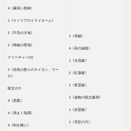
4《霧深い雨林》
1《ケトリアのトライオーム》
2《不毛の大地》
1《溶融》
2《神秘の聖域》
4《花の絨毯》
クリーチャー(3)
1《水流破》
3《自然の怒りのタイタン、ウー
2《紅蓮破》
ロ》
1《青霊破》
呪文(37)
1《虚無の呪文爆弾》
4《思案》
1《赤霊破》
4《渦まく知識》
1《否定の力》
4《剣を鍬に》