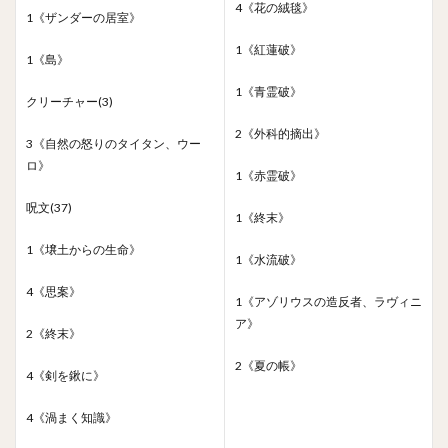
4《花の絨毯》
1《ザンダーの居室》
1《紅蓮破》
1《島》
1《青霊破》
クリーチャー(3)
2《外科的摘出》
3《自然の怒りのタイタン、ウー
ロ》
1《赤霊破》
呪文(37)
1《終末》
1《壌土からの生命》
1《水流破》
4《思案》
1《アゾリウスの造反者、ラヴィニ
ア》
2《終末》
2《夏の帳》
4《剣を鍬に》
4《渦まく知識》