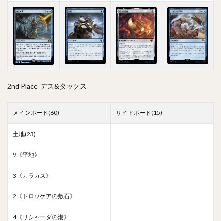
2nd Place デス&タックス
メインボード(60)
サイドボード(15)
土地(23)
9《平地》
3《カラカス》
2《トロウケアの敷石》
4《リシャーダの港》