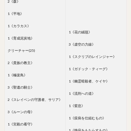
2《森》
1《平地》
1《カラカス》
1《花の絨毯》
1《育成泥炭地》
3《虚空の力線》
クリーチャー(25)
1《スクリブのレインジャー》
2《貴族の教主》
1《ガドック・ティーグ》
1《極楽鳥》
1《幽霊暗殺者、ケイヤ》
3《聖遺の騎士》
1《流刑への道》
2《スレイベンの守護者、サリア》
1《窒息》
3《ルーンの母》
1《疫病を仕組むもの》
1《宮殿の看守》
1《静寂をもたらすもの》