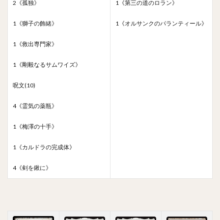
2《孤独》
1《第三の道のロラン》
1《獅子の飾緒》
1《オルサンクのパランティール》
1《救出専門家》
1《剛毅なるサムワイズ》
呪文(10)
4《霊気の薬瓶》
1《梅澤の十手》
1《カルドラの完成体》
4《剣を鍬に》