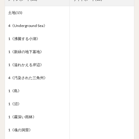
土地(15)
4《Underground Sea》
1《沸騰する小湖》
1《新緑の地下墓地》
1《溢れかえる岸辺》
4《汚染された三角州》
1《島》
1《沼》
1《霧深い雨林》
1《魂の洞窟》