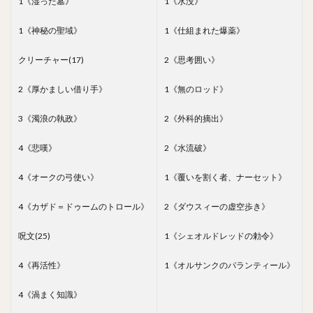
1《湿った墓》
1《水没》
1《神秘の聖域》
1《仕組まれた爆薬》
クリーチャー(17)
2《思考囲い》
2《厚かましい借り手》
1《無のロッド》
3《濁浪の執政》
2《外科的摘出》
4《悲嘆》
2《水流破》
4《オークの弓使い》
1《覆いを割く者、ナーセット》
4《カザド＝ドゥームのトロール》
2《ダウスィーの虚空歩き》
呪文(25)
1《シェオルドレッドの勅令》
4《再活性》
1《オルサンクのパランティール》
4《渦まく知識》