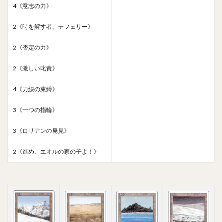
4《意志の力》
2《時を解す者、テフェリー》
2《否定の力》
2《激しい叱責》
4《力線の束縛》
3《一つの指輪》
3《ロリアンの発見》
2《進め、エオルの家の子よ！》