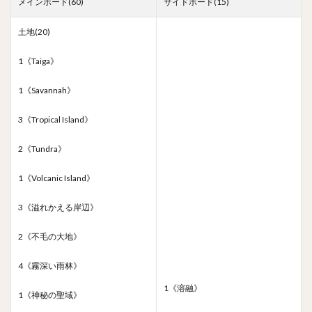
メインボード(60)
サイドボード(15)
土地(20)
1《Taiga》
1《Savannah》
3《Tropical Island》
2《Tundra》
1《Volcanic Island》
3《溢れかえる岸辺》
2《不毛の大地》
4《霧深い雨林》
1《溶融》
1《神秘の聖域》