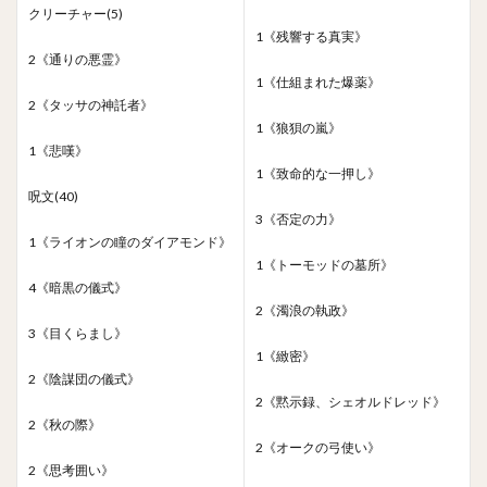
クリーチャー(5)
1《残響する真実》
2《通りの悪霊》
1《仕組まれた爆薬》
2《タッサの神託者》
1《狼狽の嵐》
1《悲嘆》
1《致命的な一押し》
呪文(40)
3《否定の力》
1《ライオンの瞳のダイアモンド》
1《トーモッドの墓所》
4《暗黒の儀式》
2《濁浪の執政》
3《目くらまし》
1《緻密》
2《陰謀団の儀式》
2《黙示録、シェオルドレッド》
2《秋の際》
2《オークの弓使い》
2《思考囲い》