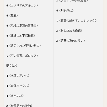
2《フェアリーの忌み者》
4《エメリアのアルコン》
4《剣を鍬に》
4《孤独》
1《真実の解体者、コジレック》
4《混沌の洞窟の冒険者》
2《封じ込める僧侶》
4《練達の地下探検家》
2《第三の道のロラン》
4《選定された平和の番人》
1《塔の長官、ボロミア》
呪文(17)
4《水蓮の花びら》
4《金属モックス》
4《虚空の杯》
2《精霊界との接触》