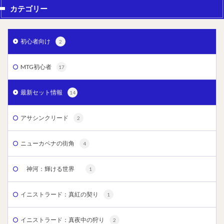
カテゴリー
初心者向け
2
MTG初心者
17
最新セット情報
14
アサシンクリード
2
ニューカペナの街角
4
神河：輝ける世界
1
イニストラード：真紅の契り
1
イニストラード：真夜中の狩り
2