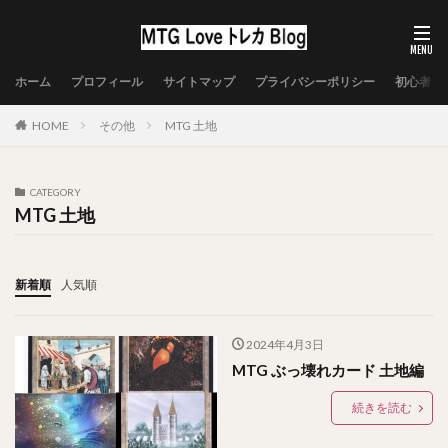
ホーム
プロフィール
サイトマップ
プライバシーポリシー
初心者向
HOME
その他
MTG 土地
CATEGORY
MTG 土地
新着順
人気順
2024年4月3日
MTG ぶっ壊れカード 土地編
続きを読む