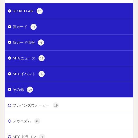
SECRET LAIR
23
強カード
11
新カード情報
4
MTGニュース
13
MTGイベント
4
その他
125
プレインズウォーカー
19
メカニズム
8
MTG ドラゴン
1