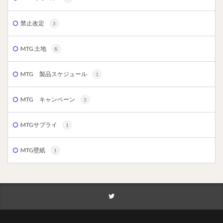
禁止改定
3
MTG 土地
8
MTG 製品スケジュール
1
MTG キャンペーン
3
MTGサプライ
1
MTG壁紙
1