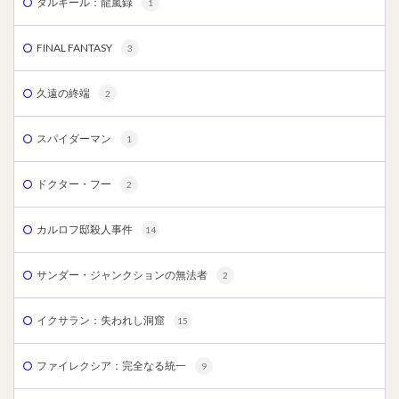
タルキール：龍嵐録
1
FINAL FANTASY
3
久遠の終端
2
スパイダーマン
1
ドクター・フー
2
カルロフ邸殺人事件
14
サンダー・ジャンクションの無法者
2
イクサラン：失われし洞窟
15
ファイレクシア：完全なる統一
9