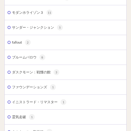
モダンホライゾン３
11
サンダー・ジャンクション
5
fallout
2
ブルームバロウ
8
ダスクモーン：戦慄の館
3
ファウンデーションズ
1
イニストラード・リマスター
1
霊気走破
1